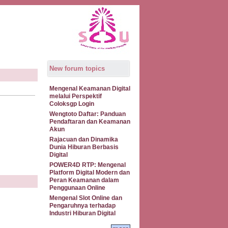
New forum topics
Mengenal Keamanan Digital
melalui Perspektif
Coloksgp Login
Wengtoto Daftar: Panduan
Pendaftaran dan Keamanan
Akun
Rajacuan dan Dinamika
Dunia Hiburan Berbasis
Digital
POWER4D RTP: Mengenal
Platform Digital Modern dan
Peran Keamanan dalam
Penggunaan Online
Mengenal Slot Online dan
Pengaruhnya terhadap
Industri Hiburan Digital