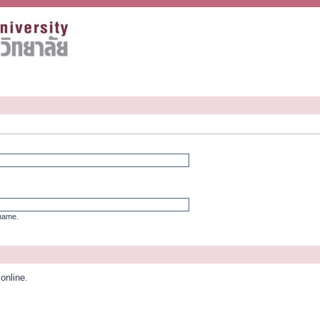
name.
online.